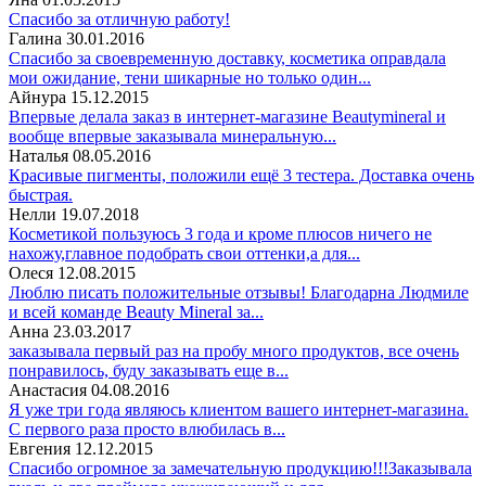
Спасибо за отличную работу!
Галина
30.01.2016
Спасибо за своевременную доставку, косметика оправдала
мои ожидание, тени шикарные но только один...
Айнура
15.12.2015
Впервые делала заказ в интернет-магазине Beautymineral и
вообще впервые заказывала минеральную...
Наталья
08.05.2016
Красивые пигменты, положили ещё 3 тестера. Доставка очень
быстрая.
Нелли
19.07.2018
Косметикой пользуюсь 3 года и кроме плюсов ничего не
нахожу,главное подобрать свои оттенки,а для...
Олеся
12.08.2015
Люблю писать положительные отзывы! Благодарна Людмиле
и всей команде Beauty Mineral за...
Анна
23.03.2017
заказывала первый раз на пробу много продуктов, все очень
понравилось, буду заказывать еще в...
Анастасия
04.08.2016
Я уже три года являюсь клиентом вашего интернет-магазина.
С первого раза просто влюбилась в...
Евгения
12.12.2015
Спасибо огромное за замечательную продукцию!!!Заказывала