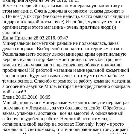
Екатерина Якунина
04.04.2016, 18:21
Я уже не первый год заказываю минеральную косметику в
этом магазине. Очень довольна сервисом, заказы доходят в
СПб всегда быстро (не более недели), часто бывают скидки и
подарки в каждой посылочке) И вообще, чувствуется, что
организаторы этого магазина - очень приятные люди)))
Спасибо!
Дина Прилепа
28.03.2016, 09:47
Минеральной косметикой раньше не пользовалась, заказ
делала впервые. Выбор мой пал на этот интернет-магазин.
Решила заказать основу льюси минерал крим оригинальную
версию, вуаль и глоу. Заказ мой пришел очень быстро, все
замечательно упаковано в красивую коробочку, положили
пробничков!! И работой магазина и минеральной косметикой
я в восторге. Буду заказывать еще, потому что нужна более
темная основа. Спасибо огромное за работу команде магазина,
а особенно девушке Миле, которая непосредственно собирала
мой заказ!!!
Елена
20.03.2016, 06:05
Мне 46, пользуюсь минералами уже много лет, не первый раз
покупаю и у Людмилы, за что большое спасибо! Обработка
заказа, упаковка, доставка - все на высоте! А обновленный
сайт очень удобен в работе. Неплохой ассортимент, я
остановила свой выбор на основах Heavenly, Ivory - просто
находка для светлокожих, отлично выравнивает тон, убирает