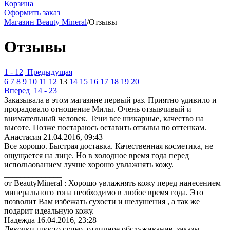
Корзина
Оформить заказ
Магазин Beauty Mineral
/
Отзывы
Отзывы
1 - 12
Предыдущая
6
7
8
9
10
11
12
13
14
15
16
17
18
19
20
Вперед
14 - 23
Заказывала в этом магазине первый раз. Приятно удивило и
прорадовало отношение Милы. Очень отзывчивый и
внимательный человек. Тени все шикарные, качество на
высоте. Позже постараюсь оставить отзывы по оттенкам.
Анастасия
21.04.2016, 09:43
Все хорошо. Быстрая доставка. Качественная косметика, не
ощущается на лице. Но в холодное время года перед
использованием лучше хорошо увлажнять кожу.
______________
от BeautyMineral : Хорошо увлажнять кожу перед нанесением
минерального тона необходимо в любое время года. Это
позволит Вам избежать сухости и шелушения , а так же
подарит идеальную кожу.
Надежда
16.04.2016, 23:28
Девочки просто супер, отличное обслуживание, заказы