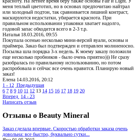
красноту. На летнее время беру также основы Fair и Light. У
меня теплый цветотип, но в основах предпочитаю найтрал
или холодный подтон, так сравнивается лишний контраст,
маскируются недостатки, убирается краснота. При
правильном использовании упаковки хватает надолго,
годовой запас обходится всего в 2-3 т.р.
Наталья
18.03.2016, 09:55
Покупала осенью несколько мини-версий вуали, основы и
праймера. Заказ был подтвержден и отправлен молниеносно.
Посылка шла порядка 3-х недель. К моему заказу положили
еще несколько пробников - было очень приятно))) Не сразу
разобралась по правильному использованию, но потом
распробовала и сейчас все очень нравится. Планирую новый
заказ!
Елена
14.03.2016, 20:12
1 - 12
Предыдущая
6
7
8
9
10
11
12
13
14
15
16
17
18
19
20
Вперед
14 - 23
Написать отзыв
Отзывы о Beauty Mineral
Заказ сделала впервые. Скоростью обработки заказа очень
довольна: все быстро, буквально сутки...
Яна
01.05.2015