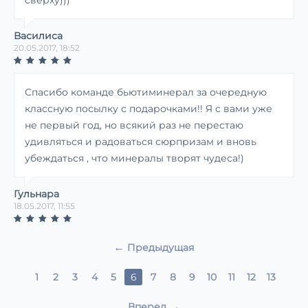
сверху)))
Василиса
20.05.2017, 18:52
Спасибо команде бьютиминерал за очередную
классную посылку с подарочками!! Я с вами уже
не первый год, но всякий раз не перестаю
удивляться и радоваться сюрпризам и вновь
убеждаться , что минералы творят чудеса!)
Гульнара
18.05.2017, 11:55
Предыдущая
1
2
3
4
5
6
7
8
9
10
11
12
13
Вперед