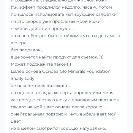
и созданные, специально для жирной кожи
(т.к. эффект продлился недолго...часа 4...потом
пришлось использовать матирующие салфетки,
но это скорее уже проблемы моей кожи,
нежели действие продукта...
он и не обещает быть стойким с утра и до самого
вечера
без поправок),
еще хочется найти продукт для съемок. )))
Может подскажите такой)))
Далее основа Основа Glo Minerals Foundation
Shady Lady
ее посоветовал визажист...
по оценке взгляда эксперта определили меня
как средне-светлую кожу с оливковым подтоном...
так вот на мой цвет основа легла хорошо...
с нейтральным подтоном...чуть выбеливает мой
цвет...
но в целом смотрится хорошо, натурально.