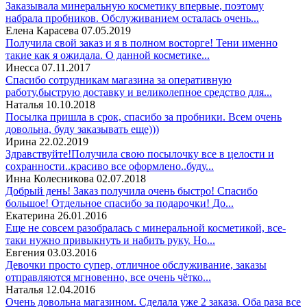
Заказывала минеральную косметику впервые, поэтому
набрала пробников. Обслуживанием осталась очень...
Елена Карасева
07.05.2019
Получила свой заказ и я в полном восторге! Тени именно
такие как я ожидала. О данной косметике...
Инесса
07.11.2017
Спасибо сотрудникам магазина за оперативную
работу,быструю доставку и великолепное средство для...
Наталья
10.10.2018
Посылка пришла в срок, спасибо за пробники. Всем очень
довольна, буду заказывать еще)))
Ирина
22.02.2019
Здравствуйте!Получила свою посылочку все в целости и
сохранности..красиво все оформлено..буду...
Инна Колесникова
02.07.2018
Добрый день! Заказ получила очень быстро! Спасибо
большое! Отдельное спасибо за подарочки! До...
Екатерина
26.01.2016
Еще не совсем разобралась с минеральной косметикой, все-
таки нужно привыкнуть и набить руку. Но...
Евгения
03.03.2016
Девочки просто супер, отличное обслуживание, заказы
отправляются мгновенно, все очень чётко...
Наталья
12.04.2016
Очень довольна магазином. Сделала уже 2 заказа. Оба раза все